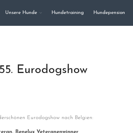
Unsere Hunde
Hundetraining
Hundepension
: 55. Eurodogshow
erschönen Eurodogshow nach Belgien:
eteran, Benelux Veteranenwinner