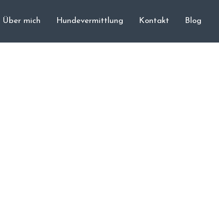
Über mich
Hundevermittlung
Kontakt
Blog
Cane Corso
Unsere Hunde
Welpen
Würfe
Hundetraining
Hundepension
Über mich
Hundevermittlung
Kontakt
Blog