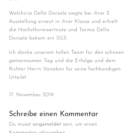
Juni 2026
Walchiria Della Dorsale siegte bei ihrer 2.
Mai 2026
Ausstellung erneut in ihrer Klasse und erhielt
April 2026
die Höchstformwertnote und Tarma Della
März 2026
Dorsale bekam ein SG3.
Februar 2026
Ich danke unserem tollen Team für den schönen
Dezember 2025
gemeinsamen Tag und die Erfolge und dem
November 2025
Richter Herrn Vanaken für seine fachkundigen
Oktober 2025
Urteile!
September 2025
August 2025
17. November 2019
Juli 2025
Mai 2025
Schreibe einen Kommentar
April 2025
Du musst
angemeldet
sein, um einen
März 2025
Kommentar abzugeben.
Januar 2025