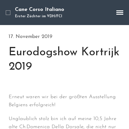
Cane Corso Italiano
Erster Züchter im VDH/FCI
Cane Corso
Unsere Hunde
17. November 2019
Welpen
Eurodogshow Kortrijk
Würfe
Hundetraining
2019
Hundepension
Über mich
Hundevermittlung
Kontakt
Erneut waren wir bei der größten Ausstellung
Blog
Belgiens erfolgreich!
Unglaublich stolz bin ich auf meine 10,5 Jahre
alte Ch.Domenica Della Dorsale, die nicht nur