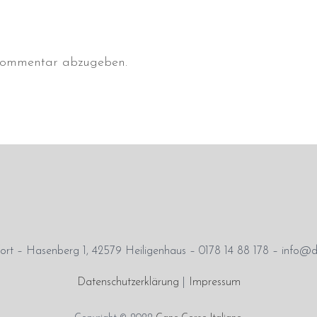
Kommentar abzugeben.
rt – Hasenberg 1, 42579 Heiligenhaus – 0178 14 88 178 – info@d
Datenschutzerklärung
|
Impressum