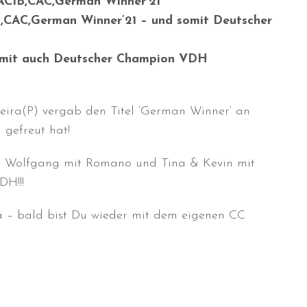
CACIB,CAC,German Winner’21
,CAC,German Winner’21 – und somit Deutscher
somit auch Deutscher Champion VDH
iveira(P) vergab den Titel ‘German Winner’ an
gefreut hat!
 & Wolfgang mit Romano und Tina & Kevin mit
H!!!
 – bald bist Du wieder mit dem eigenen CC