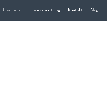
Über mich
Hundevermittlung
Kontakt
Blog
Cane Corso
Unsere Hunde
Welpen
Würfe
Hundetraining
Hundepension
Über mich
Hundevermittlung
Kontakt
Blog