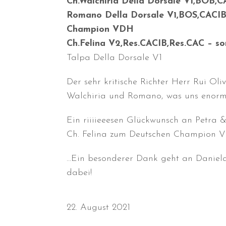
Ch.Walchiria Della Dorsale V1,BOB,
Romano Della Dorsale V1,BOS,CACIB
Champion VDH
Ch.Felina V2,Res.CACIB,Res.CAC – 
Talpa Della Dorsale V1
Der sehr kritische Richter Herr Rui Ol
Walchiria und Romano, was uns enorm 
Ein riiiieeesen Glückwunsch an Petra
Ch. Felina zum Deutschen Champion VD
…Ein besonderer Dank geht an Daniela
dabei!
22. August 2021