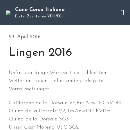
Cane Corso Italiano
Erster Züchter im VDH/FCI
Cane Corso
Unsere Hunde
23. April 2016
Welpen
Würfe
Lingen 2016
Hundetraining
Hundepension
Über mich
Unfassbar lange Wartezeit bei schlechtem
Wetter im Freien – alles andere als gute
Hundevermittlung
Vorraussetzungen.
Kontakt
Blog
Ch.Narone della Dorsale V2,Res.Anw.Dt.Ch.VDH
Quino della Dorsale V2,Res.Anw.Dt.Ch.VDH
Quina della Dorsale SG3
Unser Gast Morena UdC SG2