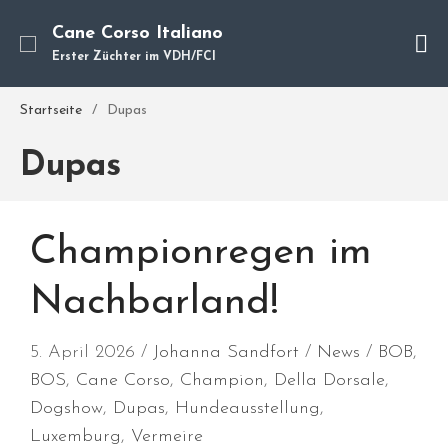
Cane Corso Italiano
Erster Züchter im VDH/FCI
Cane Corso
Unsere Hunde
Startseite
/
Dupas
Welpen
Dupas
Würfe
Hundetraining
Hundepension
Championregen im
Über mich
Hundevermittlung
Nachbarland!
Kontakt
Blog
5. April 2026
Johanna Sandfort
News
BOB
,
BOS
,
Cane Corso
,
Champion
,
Della Dorsale
,
Dogshow
,
Dupas
,
Hundeausstellung
,
Luxemburg
,
Vermeire