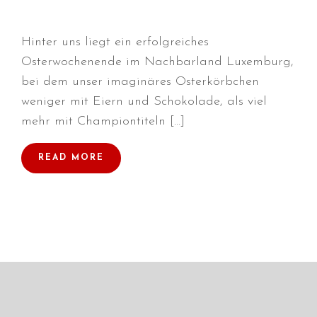
Hinter uns liegt ein erfolgreiches
Osterwochenende im Nachbarland Luxemburg,
Durchmarsch und Urlaubsgefühle
bei dem unser imaginäres Osterkörbchen
in Hallbergmoos (D)!
weniger mit Eiern und Schokolade, als viel
Voller Erfolg in Arnhem (NL)!
mehr mit Championtiteln […]
Zino Della Dorsale sucht ein
neues Zuhause!
READ MORE
Voller Erfolg in Gerpinnes (B)!!
BIG 2 Platz 3 in Dortmund!
Juli 2026