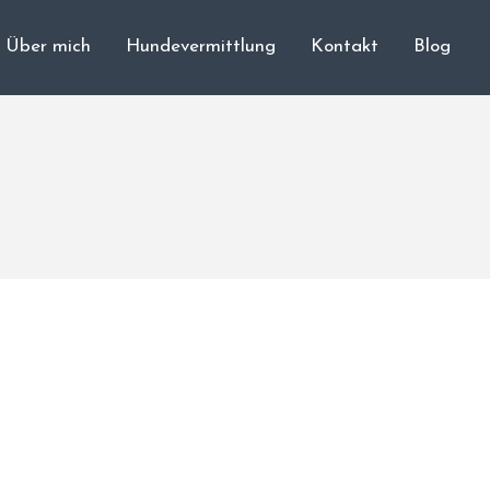
Über mich
Hundevermittlung
Kontakt
Blog
Cane Corso
Unsere Hunde
Welpen
Würfe
Hundetraining
Hundepension
Über mich
Hundevermittlung
Kontakt
Blog