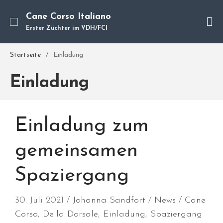
Cane Corso Italiano
Erster Züchter im VDH/FCI
Cane Corso
Startseite
/
Einladung
Unsere Hunde
Welpen
Einladung
Würfe
Hundetraining
Einladung zum
Hundepension
Über mich
gemeinsamen
Hundevermittlung
Kontakt
Spaziergang
Blog
30. Juli 2021
Johanna Sandfort
News
Cane
Corso
,
Della Dorsale
,
Einladung
,
Spaziergang