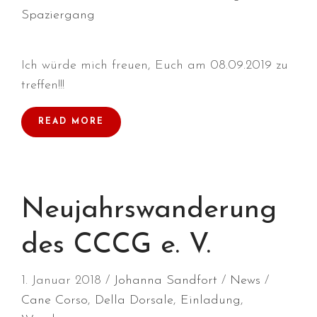
Spaziergang
Juni 2026
Mai 2026
Ich würde mich freuen, Euch am 08.09.2019 zu
April 2026
treffen!!!
März 2026
Februar 2026
READ MORE
Dezember 2025
November 2025
Oktober 2025
September 2025
Neujahrswanderung
August 2025
Juli 2025
des CCCG e. V.
Mai 2025
1. Januar 2018
Johanna Sandfort
April 2025
News
Cane Corso
,
Della Dorsale
,
Einladung
,
März 2025