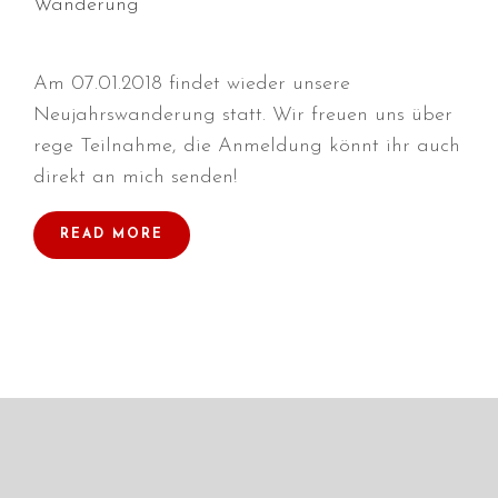
Wanderung
Januar 2025
Dezember 2024
November 2024
Am 07.01.2018 findet wieder unsere
Oktober 2024
Neujahrswanderung statt. Wir freuen uns über
September 2024
rege Teilnahme, die Anmeldung könnt ihr auch
direkt an mich senden!
August 2024
Juli 2024
READ MORE
Juni 2024
Mai 2024
April 2024
März 2024
Januar 2024
Dezember 2023
November 2023
September 2023