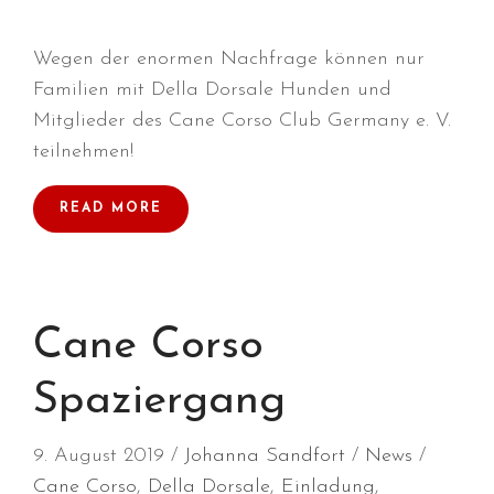
Wegen der enormen Nachfrage können nur
Familien mit Della Dorsale Hunden und
Mitglieder des Cane Corso Club Germany e. V.
Durchmarsch und Urlaubsgefühle
teilnehmen!
in Hallbergmoos (D)!
Voller Erfolg in Arnhem (NL)!
READ MORE
Zino Della Dorsale sucht ein
neues Zuhause!
Voller Erfolg in Gerpinnes (B)!!
BIG 2 Platz 3 in Dortmund!
Cane Corso
Spaziergang
9. August 2019
Johanna Sandfort
News
Cane Corso
,
Della Dorsale
,
Einladung
,
Juli 2026