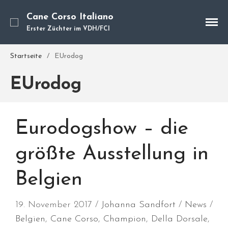
Cane Corso Italiano
Erster Züchter im VDH/FCI
Cane Corso
Unsere Hunde
Startseite
/
EUrodog
Welpen
EUrodog
Würfe
Hundetraining
Hundepension
Eurodogshow – die
Über mich
Hundevermittlung
größte Ausstellung in
Kontakt
Belgien
Blog
19. November 2017
Johanna Sandfort
News
Belgien
,
Cane Corso
,
Champion
,
Della Dorsale
,