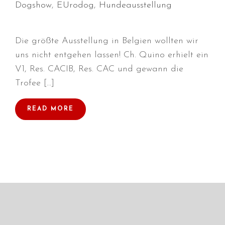
Dogshow
,
EUrodog
,
Hundeausstellung
Die größte Ausstellung in Belgien wollten wir
Durchmarsch und Urlaubsgefühle
uns nicht entgehen lassen! Ch. Quino erhielt ein
in Hallbergmoos (D)!
V1, Res. CACIB, Res. CAC und gewann die
Voller Erfolg in Arnhem (NL)!
Trofee […]
Zino Della Dorsale sucht ein
neues Zuhause!
READ MORE
Voller Erfolg in Gerpinnes (B)!!
BIG 2 Platz 3 in Dortmund!
Juli 2026