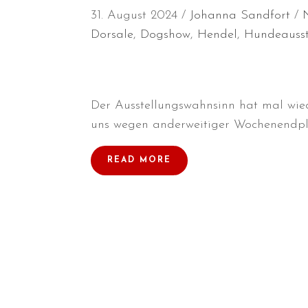
31. August 2024
Johanna Sandfort
Dorsale
,
Dogshow
,
Hendel
,
Hundeausst
Der Ausstellungswahnsinn hat mal wiede
uns wegen anderweitiger Wochenendpla
READ MORE