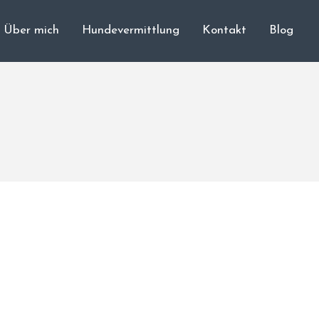
Über mich
Hundevermittlung
Kontakt
Blog
Cane Corso
Unsere Hunde
Welpen
Würfe
Hundetraining
Hundepension
Über mich
Hundevermittlung
Kontakt
Blog