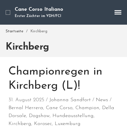
Cane Corso Italiano
Erster Züchter im VDH/FCI
Cane Corso
Startseite
/
Kirchberg
Unsere Hunde
Welpen
Kirchberg
Würfe
Hundetraining
Hundepension
Championregen in
Über mich
Kirchberg (L)!
Hundevermittlung
Kontakt
31. August 2025
Johanna Sandfort
News
Blog
Bernal Herrera
,
Cane Corso
,
Champion
,
Della
Dorsale
,
Dogshow
,
Hundeausstellung
,
Kirchberg
,
Korosec
,
Luxemburg