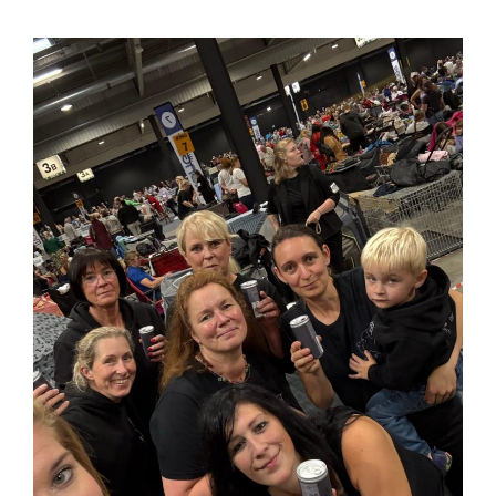
Durchmarsch und Urlaubsgefühle
in Hallbergmoos (D)!
Voller Erfolg in Arnhem (NL)!
Zino Della Dorsale sucht ein
neues Zuhause!
Voller Erfolg in Gerpinnes (B)!!
BIG 2 Platz 3 in Dortmund!
Juli 2026