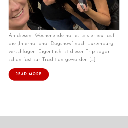
Juni 2026
Mai 2026
April 2026
März 2026
An diesem Wochenende hat es uns erneut auf
Februar 2026
die „International Dogshow“ nach Luxemburg
Dezember 2025
verschlagen. Eigentlich ist dieser Trip sogar
November 2025
schon fast zur Tradition geworden […]
Oktober 2025
READ MORE
September 2025
August 2025
Juli 2025
Mai 2025
April 2025
März 2025
Januar 2025