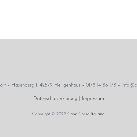
rt – Hasenberg 1, 42579 Heiligenhaus – 0178 14 88 178 – info@d
Datenschutzerklärung
|
Impressum
Copyright © 2022
Cane Corso Italiano
.