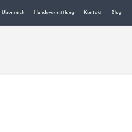
Über mich
Hundevermittlung
Kontakt
Blog
Cane Corso
Unsere Hunde
Welpen
Würfe
Hundetraining
Hundepension
Über mich
Hundevermittlung
Kontakt
Blog