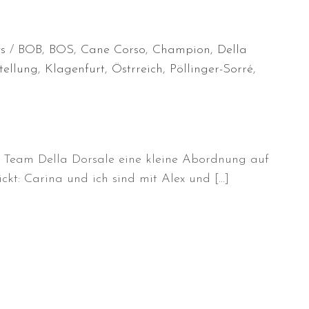
s
BOB
,
BOS
,
Cane Corso
,
Champion
,
Della
tellung
,
Klagenfurt
,
Östrreich
,
Pöllinger-Sorré
,
Team Della Dorsale eine kleine Abordnung auf
ckt: Carina und ich sind mit Alex und […]