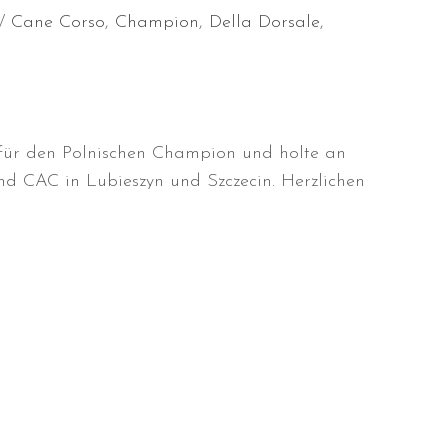
Cane Corso
,
Champion
,
Della Dorsale
,
 für den Polnischen Champion und holte an
d CAC in Lubieszyn und Szczecin. Herzlichen