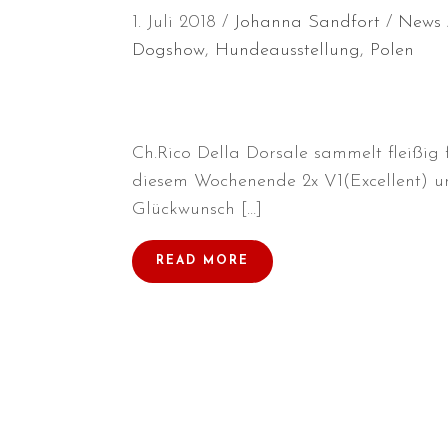
1. Juli 2018
Johanna Sandfort
News
Dogshow
,
Hundeausstellung
,
Polen
Ch.Rico Della Dorsale sammelt fleißig
diesem Wochenende 2x V1(Excellent) un
Glückwunsch […]
READ MORE