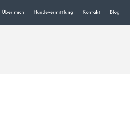
Über mich
Hundevermittlung
Kontakt
Blog
Cane Corso
Unsere Hunde
Welpen
Würfe
Hundetraining
Hundepension
Über mich
Hundevermittlung
Kontakt
Blog