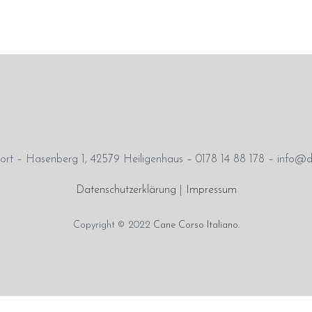
rt – Hasenberg 1, 42579 Heiligenhaus – 0178 14 88 178 – info@d
Datenschutzerklärung
|
Impressum
Copyright © 2022
Cane Corso Italiano
.