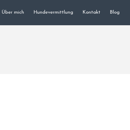
Über mich
Hundevermittlung
Kontakt
Blog
Cane Corso
Unsere Hunde
Welpen
Würfe
Hundetraining
Hundepension
Über mich
Hundevermittlung
Kontakt
Blog