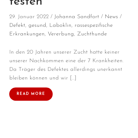
testen
29. Januar 2022
Johanna Sandfort
News
Defekt
,
gesund
,
Laboklin
,
rassespezifische
Durchmarsch und Urlaubsgefühle
Erkrankungen
,
Vererbung
,
Zuchthunde
in Hallbergmoos (D)!
Voller Erfolg in Arnhem (NL)!
In den 20 Jahren unserer Zucht hatte keiner
Zino Della Dorsale sucht ein
unserer Nachkommen eine der 7 Krankheiten.
neues Zuhause!
Da Träger des Defektes allerdings unerkannt
Voller Erfolg in Gerpinnes (B)!!
bleiben können und wir […]
BIG 2 Platz 3 in Dortmund!
READ MORE
Juli 2026