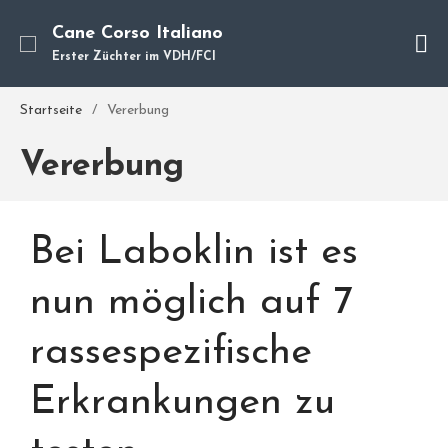
Cane Corso Italiano
Erster Züchter im VDH/FCI
Cane Corso
Unsere Hunde
Startseite
/
Vererbung
Welpen
Vererbung
Würfe
Hundetraining
Hundepension
Bei Laboklin ist es
Über mich
Hundevermittlung
nun möglich auf 7
Kontakt
rassespezifische
Blog
Erkrankungen zu