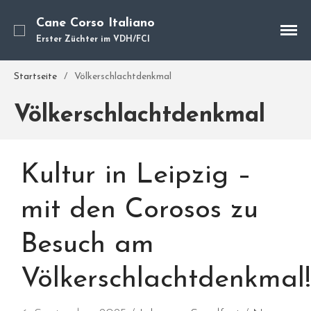
Cane Corso Italiano
Erster Züchter im VDH/FCI
Cane Corso
Unsere Hunde
Startseite
/
Völkerschlachtdenkmal
Welpen
Völkerschlachtdenkmal
Würfe
Hundetraining
Hundepension
Kultur in Leipzig –
Über mich
Hundevermittlung
mit den Corosos zu
Kontakt
Besuch am
Blog
Völkerschlachtdenkmal!