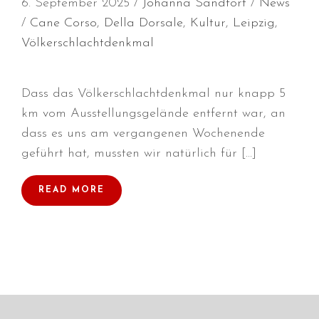
6. September 2025
Johanna Sandfort
News
Cane Corso
,
Della Dorsale
,
Kultur
,
Leipzig
,
Völkerschlachtdenkmal
Durchmarsch und Urlaubsgefühle
in Hallbergmoos (D)!
Dass das Völkerschlachtdenkmal nur knapp 5
Voller Erfolg in Arnhem (NL)!
km vom Ausstellungsgelände entfernt war, an
Zino Della Dorsale sucht ein
dass es uns am vergangenen Wochenende
neues Zuhause!
geführt hat, mussten wir natürlich für […]
Voller Erfolg in Gerpinnes (B)!!
BIG 2 Platz 3 in Dortmund!
READ MORE
Juli 2026