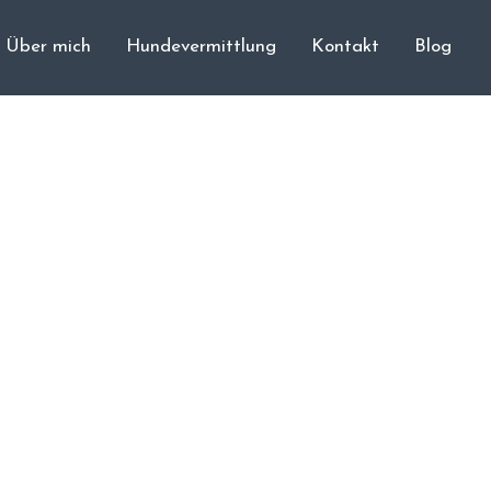
Über mich
Hundevermittlung
Kontakt
Blog
Cane Corso
Unsere Hunde
Welpen
Würfe
Hundetraining
Hundepension
Über mich
Hundevermittlung
Kontakt
Blog