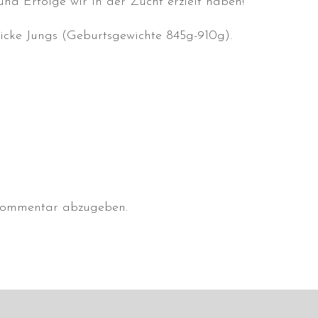
und Erfolge wir in der Zucht erzielt haben!
dicke Jungs (Geburtsgewichte 845g-910g).
Kommentar abzugeben.