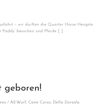
usfahrt – wir durften die Quarter Horse Hengste
t Paddy’ besuchen und Pferde […]
t geboren!
ews
A2-Wurf
,
Cane Corso
,
Della Dorsale
,