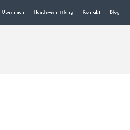
Über mich
Hundevermittlung
Kontakt
Blog
Cane Corso
Unsere Hunde
Welpen
Würfe
Hundetraining
Hundepension
Über mich
Hundevermittlung
Kontakt
Blog