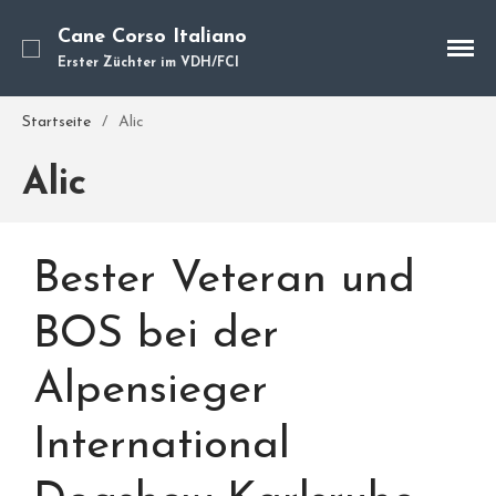
Cane Corso Italiano
Erster Züchter im VDH/FCI
Cane Corso
Unsere Hunde
Startseite
/
Alic
Welpen
Alic
Würfe
Hundetraining
Hundepension
Bester Veteran und
Über mich
Hundevermittlung
BOS bei der
Kontakt
Alpensieger
Blog
International