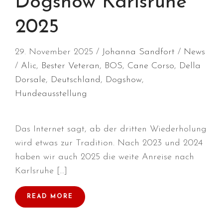
Dogshow Karlsruhe
2025
29. November 2025
Johanna Sandfort
News
Durchmarsch und Urlaubsgefühle
in Hallbergmoos (D)!
Alic
,
Bester Veteran
,
BOS
,
Cane Corso
,
Della
Voller Erfolg in Arnhem (NL)!
Dorsale
,
Deutschland
,
Dogshow
,
Zino Della Dorsale sucht ein
Hundeausstellung
neues Zuhause!
Voller Erfolg in Gerpinnes (B)!!
Das Internet sagt, ab der dritten Wiederholung
BIG 2 Platz 3 in Dortmund!
wird etwas zur Tradition. Nach 2023 und 2024
haben wir auch 2025 die weite Anreise nach
Karlsruhe […]
READ MORE
Juli 2026