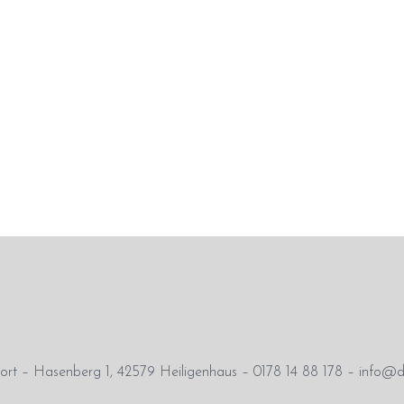
rt – Hasenberg 1, 42579 Heiligenhaus – 0178 14 88 178 – info@d