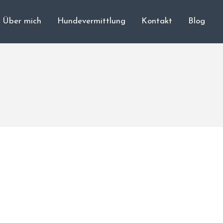
Über mich
Hundevermittlung
Kontakt
Blog
Cane Corso
Unsere Hunde
Welpen
Würfe
Hundetraining
Hundepension
Über mich
Hundevermittlung
Kontakt
Blog