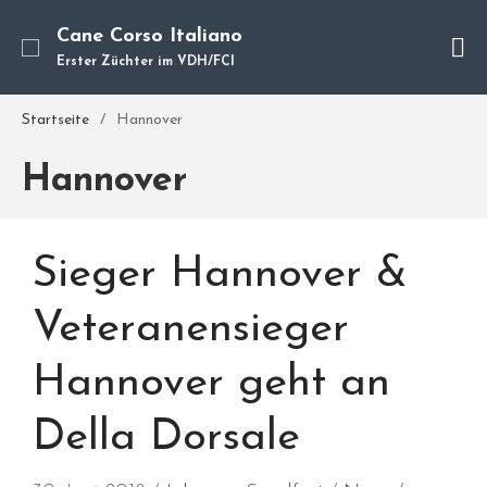
Cane Corso Italiano
Erster Züchter im VDH/FCI
Startseite
/
Hannover
Cane Corso
Unsere Hunde
Hannover
Welpen
Würfe
Hundetraining
Sieger Hannover &
Hundepension
Veteranensieger
Über mich
Hundevermittlung
Hannover geht an
Kontakt
Blog
Della Dorsale