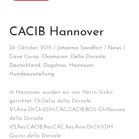
September 2023
August 2023
Juli 2023
CACIB Hannover
Juni 2023
April 2023
24. Oktober 2015
Johanna Sandfort
News
März 2023
Cane Corso
,
Champion
,
Della Dorsale
,
Dezember 2022
Deutschland
,
Dogshow
,
Hannover
,
Oktober 2022
Hundeausstellung
August 2022
Juli 2022
In Hannover wurden wir von Herrn Sinko
Juni 2022
gerichtet. Ch.Delia della Dorsale
Mai 2022
V1,Anw.Dt.Ch.VDH,CAC,CACIB,BOS Ch.Narone
April 2022
della Dorsale
März 2022
V2,Res.CACIB,Res.CAC,Res.Anw.Dt.Ch.VDH
Februar 2022
Quino della Dorsale