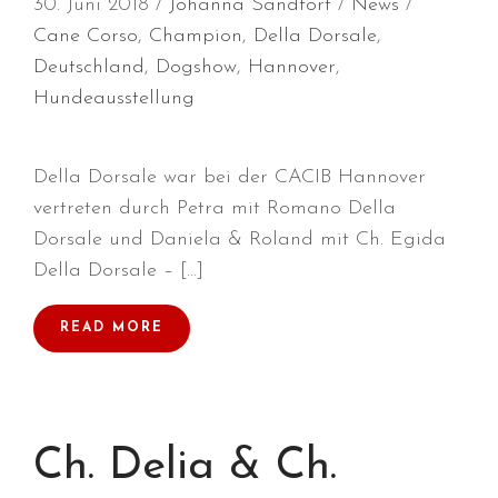
30. Juni 2018
Johanna Sandfort
News
Cane Corso
,
Champion
,
Della Dorsale
,
Deutschland
,
Dogshow
,
Hannover
,
Hundeausstellung
Durchmarsch und Urlaubsgefühle
Della Dorsale war bei der CACIB Hannover
in Hallbergmoos (D)!
vertreten durch Petra mit Romano Della
Voller Erfolg in Arnhem (NL)!
Dorsale und Daniela & Roland mit Ch. Egida
Zino Della Dorsale sucht ein
Della Dorsale – […]
neues Zuhause!
Voller Erfolg in Gerpinnes (B)!!
READ MORE
BIG 2 Platz 3 in Dortmund!
Ch. Delia & Ch.