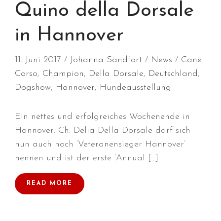
Quino della Dorsale
Juli 2026
Juni 2026
in Hannover
Mai 2026
April 2026
11. Juni 2017
Johanna Sandfort
News
Cane
März 2026
Corso
,
Champion
,
Della Dorsale
,
Deutschland
,
Februar 2026
Dogshow
,
Hannover
,
Hundeausstellung
Dezember 2025
November 2025
Ein nettes und erfolgreiches Wochenende in
Oktober 2025
Hannover: Ch. Delia Della Dorsale darf sich
nun auch noch ‘Veteranensieger Hannover’
September 2025
nennen und ist der erste ‘Annual […]
August 2025
Juli 2025
READ MORE
Mai 2025
April 2025
März 2025