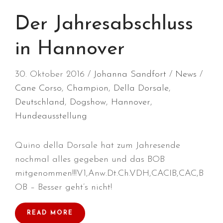
Januar 2025
Der Jahresabschluss
Dezember 2024
in Hannover
November 2024
Oktober 2024
30. Oktober 2016
Johanna Sandfort
News
September 2024
Cane Corso
,
Champion
,
Della Dorsale
,
August 2024
Deutschland
,
Dogshow
,
Hannover
,
Juli 2024
Hundeausstellung
Juni 2024
Mai 2024
Quino della Dorsale hat zum Jahresende
April 2024
nochmal alles gegeben und das BOB
März 2024
mitgenommen!!!V1,Anw.Dt.Ch.VDH,CACIB,CAC,B
Januar 2024
OB – Besser geht’s nicht!
Dezember 2023
November 2023
READ MORE