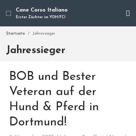
Cane Corso Italiano
Erster Züchter im VDH/FCI
Cane Corso
Unsere Hunde
Startseite
/
Jahressieger
Welpen
Jahressieger
Würfe
Hundetraining
Hundepension
BOB und Bester
Über mich
Hundevermittlung
Veteran auf der
Kontakt
Hund & Pferd in
Blog
Dortmund!