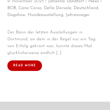
9. November 2025
Johanna Sandfort
News
BOB
,
Cane Corso
,
Della Dorsale
,
Deutschland
,
Dogshow
,
Hundeausstellung
,
Jahressieger
Durchmarsch und Urlaubsgefühle
in Hallbergmoos (D)!
Der Bann der letzten Ausstellungen in
Voller Erfolg in Arnhem (NL)!
Dortmund, an dem in der Regel nur ein Tag
Zino Della Dorsale sucht ein
von Erfolg gekrönt war, konnte dieses Mal
neues Zuhause!
glücklicherweise endlich […]
Voller Erfolg in Gerpinnes (B)!!
BIG 2 Platz 3 in Dortmund!
READ MORE
Juli 2026