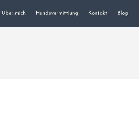
Über mich
Hundevermittlung
Kontakt
Blog
Cane Corso
Unsere Hunde
Welpen
Würfe
Hundetraining
Hundepension
Über mich
Hundevermittlung
Kontakt
Blog