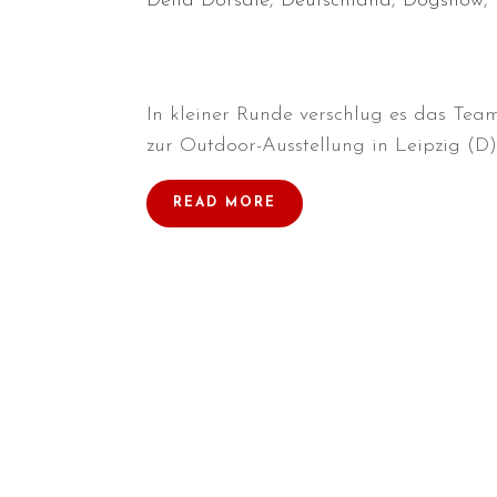
Della Dorsale
,
Deutschland
,
Dogshow
,
In kleiner Runde verschlug es das T
zur Outdoor-Ausstellung in Leipzig (D)
READ MORE