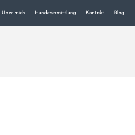
Über mich
Hundevermittlung
Kontakt
Blog
Cane Corso
Unsere Hunde
Welpen
Würfe
Hundetraining
Hundepension
Über mich
Hundevermittlung
Kontakt
Blog