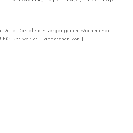
Hundeausstellung
,
Leipzig Sieger
,
LIPZG Sieger
eam Della Dorsale am vergangenen Wochenende
! Für uns war es – abgesehen von […]