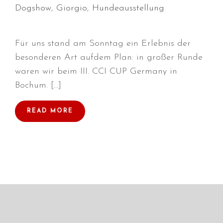
Dogshow
,
Giorgio
,
Hundeausstellung
Für uns stand am Sonntag ein Erlebnis der
Durchmarsch und Urlaubsgefühle
besonderen Art aufdem Plan: in großer Runde
in Hallbergmoos (D)!
waren wir beim III. CCI CUP Germany in
Voller Erfolg in Arnhem (NL)!
Bochum. […]
Zino Della Dorsale sucht ein
neues Zuhause!
READ MORE
Voller Erfolg in Gerpinnes (B)!!
BIG 2 Platz 3 in Dortmund!
Juli 2026