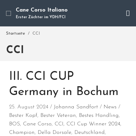
Cane Corso Italiano
Erster Züchter im VDH/FCI
Cane Corso
Unsere Hunde
Startseite
/
CCI
Welpen
CCI
Würfe
Hundetraining
Hundepension
III. CCI CUP
Über mich
Hundevermittlung
Germany in Bochum
Kontakt
Blog
25. August 2024
Johanna Sandfort
News
Bester Kopf
,
Bester Veteran
,
Bestes Handling
,
BOS
,
Cane Corso
,
CCI
,
CCI Cup Winner 2024
,
Champion
,
Della Dorsale
,
Deutschland
,